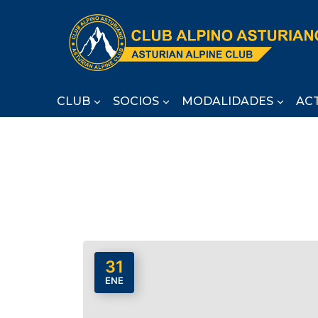
Saltar
al
contenido
CLUB
SOCIOS
MODALIDADES
AC
31
ENE