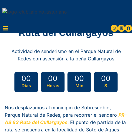
Saltar
al
contenido
Ruta del Cullargayos
Actividad de senderismo en el Parque Natural de
Redes con ascensión a la peña Cullargayos
00
00
00
00
Días
Horas
Min
S
Nos desplazamos al municipio de Sobrescobio,
Parque Natural de Redes, para recorrer el sendero
PR-
AS 63 Ruta del Cullargayos
. El punto de partida de la
ruta se encuentra en la localidad de Soto de Agues