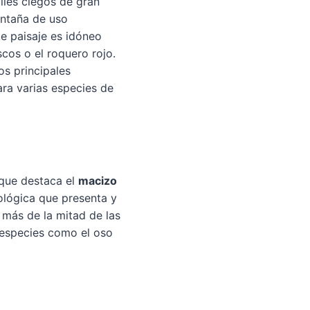
lles ciegos de gran
ontaña de uso
e paisaje es idóneo
cos o el roquero rojo.
os principales
ara varias especies de
 que destaca el
macizo
iológica que presenta y
 más de la mitad de las
 especies como el oso