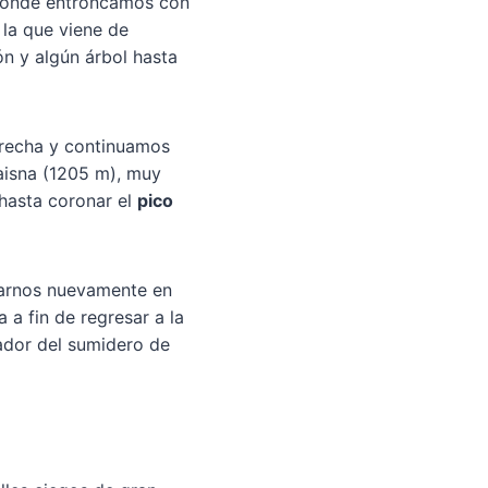
 donde entroncamos con
 la que viene de
n y algún árbol hasta
erecha y continuamos
aisna (1205 m), muy
hasta coronar el
pico
uarnos nuevamente en
 a fin de regresar a la
ador del sumidero de