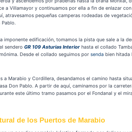
uierda y ascendemos por praderías hasta la braña Monxal,
e a Villamayor y continuamos por ella a fin de enlazar con
aquí, atravesamos pequeñas camperas rodeadas de vegetació
 Pablo.
a imponente edificación, tomamos la pista que sale a la d
del sendero
GR 109 Asturias Interior
hasta el collado Tamb
omónima. Desde el collado seguimos por
senda
bien hitada 
s a Marabio y Cordillera, desandamos el camino hasta sit
sa Don Pablo. A partir de aquí, caminamos por la carretera
urante este último tramo pasamos por el Fondanal y el mir
ral de los Puertos de Marabio