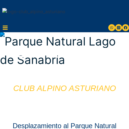
Saltar
al
contenido
SENDERISMO EN
SANABRIA
CLUB ALPINO ASTURIANO
Desplazamiento al Parque Natural