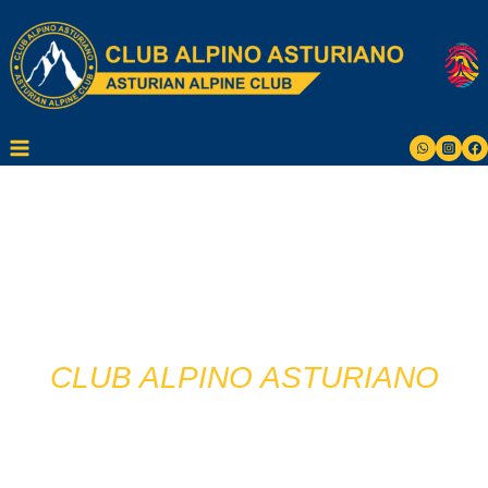
Saltar
al
contenido
MUJER Y
MONTAÑA
CLUB ALPINO ASTURIANO