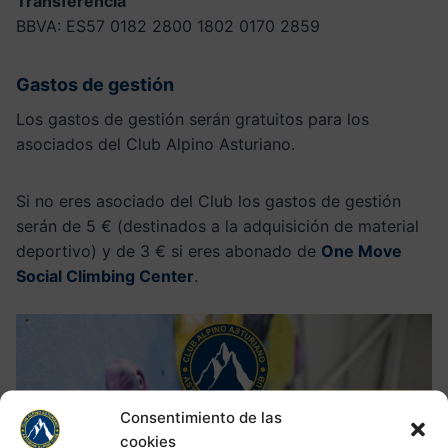
Transferencia
BBVA: ES57 0182 2800 1802 0170 2859
Gastos de gestión
Los gastos de gestión serán gratuitos para los
asociados del Club Alpino Asturiano.
Si no eres asociado del Club los gastos de gestión
serán de 5 € (destinados a la adquisición de material
deportivo) y de 3 € si eres abonado de
One Move
Social Climbing Center
.
Consentimiento de las
cookies