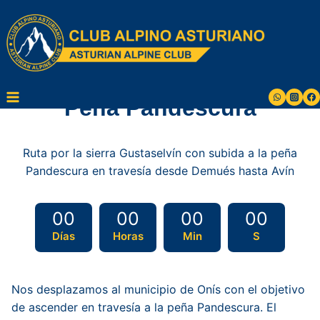
Saltar
al
contenido
Peña Pandescura
Ruta por la sierra Gustaselvín con subida a la peña
Pandescura en travesía desde Demués hasta Avín
00
00
00
00
Días
Horas
Min
S
Nos desplazamos al municipio de Onís con el objetivo
de ascender en travesía a la peña Pandescura. El