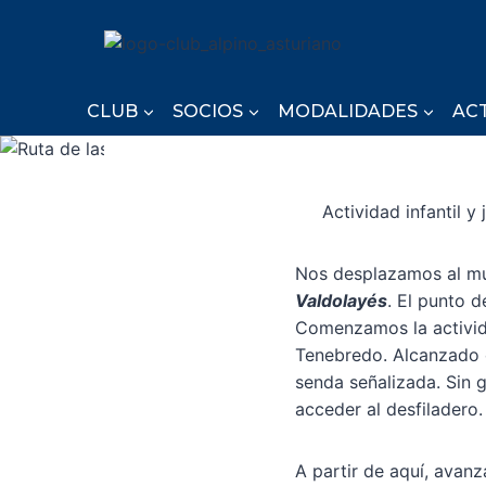
Saltar
al
contenido
CLUB
SOCIOS
MODALIDADES
AC
Actividad infantil y
Nos desplazamos al m
Valdolayés
. El punto d
Comenzamos la activid
Tenebredo. Alcanzado e
senda señalizada. Sin 
acceder al desfiladero.
A partir de aquí, avan