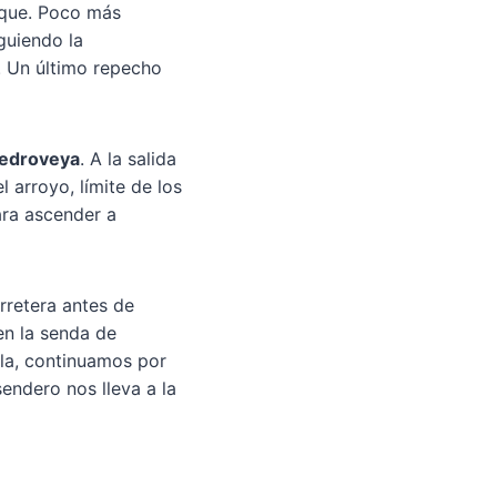
sque. Poco más
guiendo la
. Un último repecho
edroveya
. A la salida
 arroyo, límite de los
ara ascender a
rretera antes de
en la senda de
la, continuamos por
sendero nos lleva a la