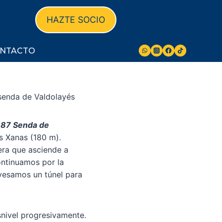
HAZTE SOCIO
NTACTO
a senda de Valdolayés
187 Senda de
as Xanas (180 m).
era que asciende a
ontinuamos por la
vesamos un túnel para
snivel progresivamente.